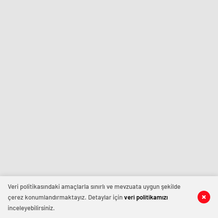
Veri politikasındaki amaçlarla sınırlı ve mevzuata uygun şekilde
çerez konumlandırmaktayız. Detaylar için
veri politikamızı
inceleyebilirsiniz.