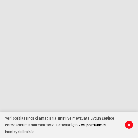
Veri politikasındaki amaçlarla sınırlı ve mevzuata uygun şekilde
çerez konumlandırmaktayız. Detaylar için
veri politikamızı
inceleyebilirsiniz.