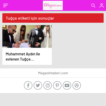
Tuğçe etiketi için sonuçlar
Muhammet Aydın ile
evlenen Tuğçe
Tayfur’dan ‘sahte
nikâh’ iddiasına videolu
Magazinhaberi.com
cevap