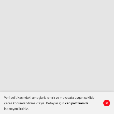
Veri politikasındaki amaçlarla sınırlı ve mevzuata uygun şekilde
çerez konumlandırmaktayız. Detaylar için
veri politikamızı
inceleyebilirsiniz.