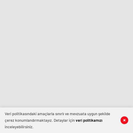
Veri politikasındaki amaçlarla sınırlı ve mevzuata uygun şekilde
çerez konumlandırmaktayız. Detaylar için
veri politikamızı
inceleyebilirsiniz.