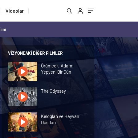
Videolar
vimi
VIZYONDAKI DIĞER FILMLER
Örümcek-Adam:
Yepyeni Bir Gün
The Odyssey
Keloğlan ve Hayvan
Dostları