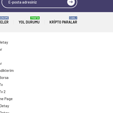
KONOMİ
TRAFİK
CANLI
TELER
YOL DURUMU
KRIPTO PARALAR
Detay
ar
ar
diklerim
 Borsa
Tv
Tv 2
me Page
 Detay
 Detay