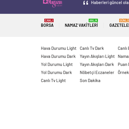
Haberleri güncel ola
CANLI
ANLIK
GÜNLÜ
BORSA
NAMAZ VAKITLERI
GAZETELE
Hava Durumu Light
Canlı Tv Dark
Canlı
Hava Durumu Dark
Yayın Akışları Light
Namaz
Yol Durumu Light
Yayın Akışları Dark
Puan
Yol Durumu Dark
Nöbetçi Eczaneler
Örnek
Canlı Tv Light
Son Dakika