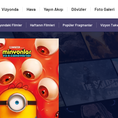
Vizyonda
Hava
Yayın Akışı
Dövizler
Foto Galeri
yondaki Filmler
Haftanın Filmleri
Popüler Fragmanlar
Vizyon Tak