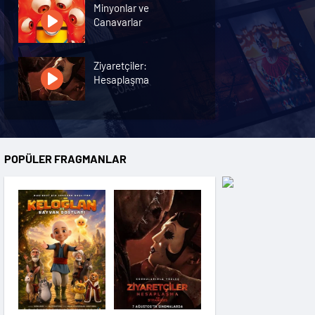
Minyonlar ve
Canavarlar
Ziyaretçiler:
Hesaplaşma
Nasreddin Hoca:
Zaman Yolcusu 4
POPÜLER FRAGMANLAR
Oyuncak Hikayesi 5
Hayvan Çiftliği
Karanlıktan Gelen