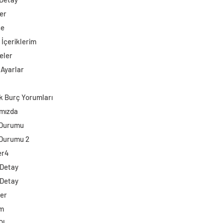
er
ne
 İçeriklerim
eler
 Ayarlar
k Burç Yorumları
mızda
 Durumu
Durumu 2
er4
 Detay
 Detay
ler
im
Ol