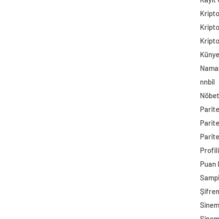
Kript
Kript
Kript
Küny
Namaz
nnbil
Nöbet
Parit
Parit
Parite
Profil
Puan
Sampl
Şifre
Sine
Sinem