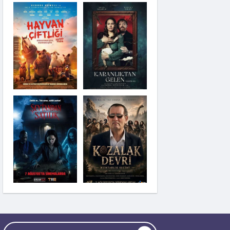
Şeytandan Satılık
Kozalak Devri
Moana