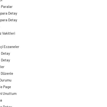
o Paralar
opara Detay
opara Detay
e
 Vakitleri
çi Eczaneler
e Detay
e Detay
ler
i Düzenle
 Durumu
e Page
mi Unuttum
ma
a Detay