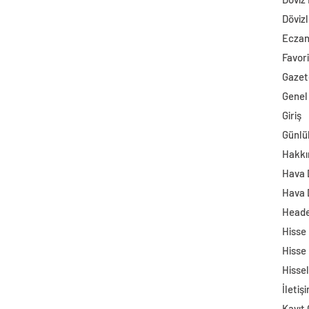
Dövizl
Ecza
Favori
Gazet
Genel
Giriş
Günlü
Hakkı
Hava
Hava 
Head
Hisse
Hisse
Hisse
İletiş
Kayıt 