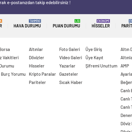
rak e-postanızdan takip edebilirsiniz !
K
TAHMİNİ
LİG
EKONOMİ
E
R
HAVA DURUMU
PUAN DURUMU
HISSELER
PARI
 Borsa
Altınlar
Foto Galeri
Üye Giriş
Altın 
 Vakitleri
Dövizler
Video Galeri
Üye Kayıt
Altınl
 Durumu
Hisseler
Yazarlar
Şifremi Unuttum
AMP
 Burç Yorumu
Kripto Paralar
Gazeteler
Ayarl
Pariteler
Sıcak Haber
Beğen
Canlı
Canlı 
Canlı 
Dene
Döviz
Döviz