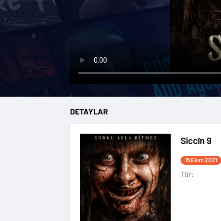
DETAYLAR
Siccîn 9
15 Ekim 2021
Tür: