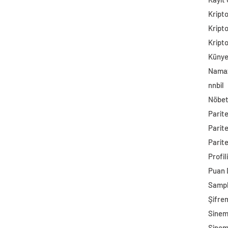
Kript
Kript
Kript
Küny
Namaz
nnbil
Nöbet
Parit
Parit
Parite
Profil
Puan
Sampl
Şifre
Sine
Sinem