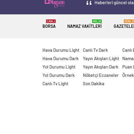
Haberleri güncel ola
CANLI
ANLIK
GÜNLÜ
BORSA
NAMAZ VAKITLERI
GAZETELE
Hava Durumu Light
Canlı Tv Dark
Canlı
Hava Durumu Dark
Yayın Akışları Light
Namaz
Yol Durumu Light
Yayın Akışları Dark
Puan
Yol Durumu Dark
Nöbetçi Eczaneler
Örnek
Canlı Tv Light
Son Dakika