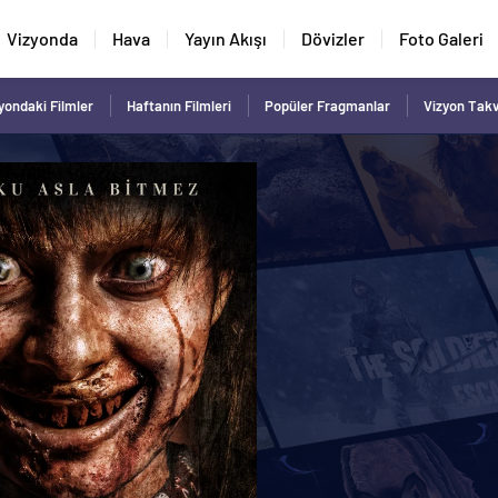
Vizyonda
Hava
Yayın Akışı
Dövizler
Foto Galeri
yondaki Filmler
Haftanın Filmleri
Popüler Fragmanlar
Vizyon Tak