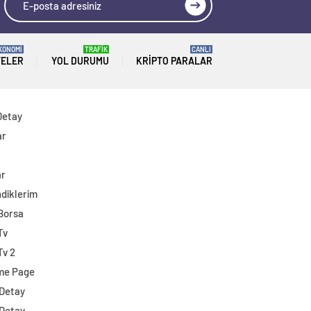
KONOMİ
TRAFİK
CANLI
TELER
YOL DURUMU
KRIPTO PARALAR
Detay
ar
ar
diklerim
 Borsa
Tv
Tv 2
me Page
 Detay
 Detay