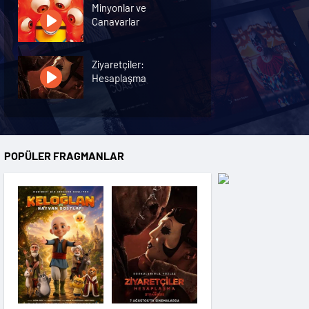
Minyonlar ve
Canavarlar
Ziyaretçiler:
Hesaplaşma
Nasreddin Hoca:
Zaman Yolcusu 4
POPÜLER FRAGMANLAR
Oyuncak Hikayesi 5
Hayvan Çiftliği
Karanlıktan Gelen