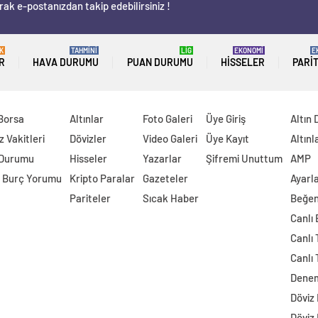
rak e-postanızdan takip edebilirsiniz !
K
TAHMİNİ
LİG
EKONOMİ
E
R
HAVA DURUMU
PUAN DURUMU
HISSELER
PARI
 Borsa
Altınlar
Foto Galeri
Üye Giriş
Altın 
 Vakitleri
Dövizler
Video Galeri
Üye Kayıt
Altınl
 Durumu
Hisseler
Yazarlar
Şifremi Unuttum
AMP
 Burç Yorumu
Kripto Paralar
Gazeteler
Ayarl
Pariteler
Sıcak Haber
Beğen
Canlı
Canlı 
Canlı 
Dene
Döviz
Döviz