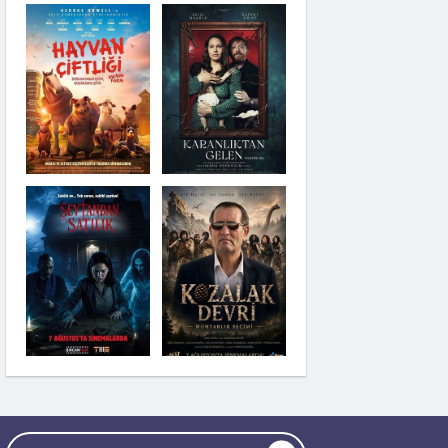
Şeytandan Satılık
Kozalak Devri
Moana