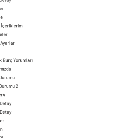
er
ne
 İçeriklerim
eler
 Ayarlar
k Burç Yorumları
mızda
 Durumu
Durumu 2
er4
 Detay
 Detay
ler
im
Ol