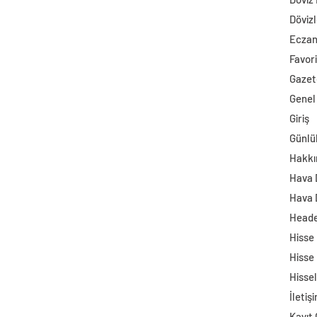
Dövizl
Ecza
Favori
Gazet
Genel
Giriş
Günlü
Hakkı
Hava
Hava 
Head
Hisse
Hisse
Hisse
İletiş
Kayıt 