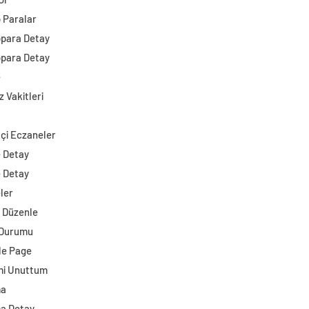
o Paralar
opara Detay
opara Detay
e
 Vakitleri
çi Eczaneler
e Detay
e Detay
ler
i Düzenle
 Durumu
e Page
mi Unuttum
ma
a Detay