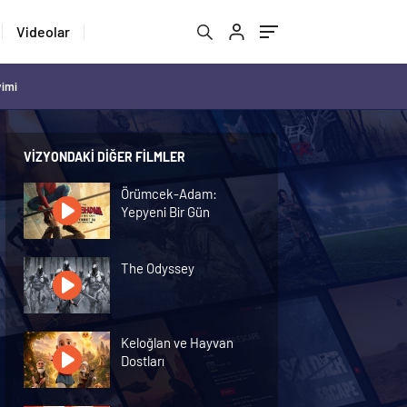
Videolar
vimi
VIZYONDAKI DIĞER FILMLER
Örümcek-Adam:
Yepyeni Bir Gün
The Odyssey
Keloğlan ve Hayvan
Dostları