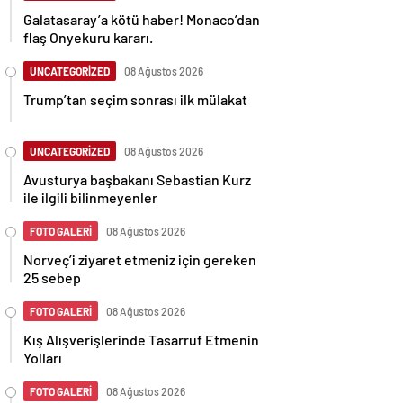
Galatasaray’a kötü haber! Monaco’dan
flaş Onyekuru kararı.
UNCATEGORİZED
08 Ağustos 2026
Trump’tan seçim sonrası ilk mülakat
UNCATEGORİZED
08 Ağustos 2026
Avusturya başbakanı Sebastian Kurz
ile ilgili bilinmeyenler
FOTO GALERİ
08 Ağustos 2026
Norveç’i ziyaret etmeniz için gereken
25 sebep
FOTO GALERİ
08 Ağustos 2026
Kış Alışverişlerinde Tasarruf Etmenin
Yolları
FOTO GALERİ
08 Ağustos 2026