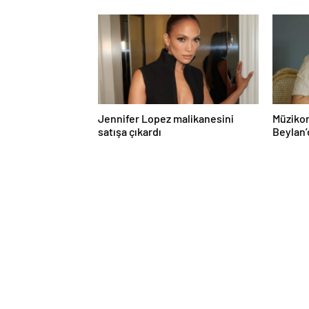
Jennifer Lopez malikanesini
Müzikon
satışa çıkardı
Beylan’
ile Müzi
Attı!