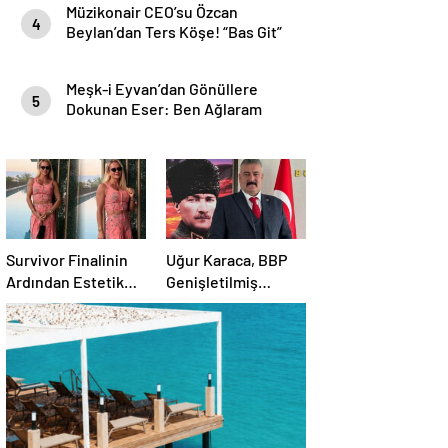
Müzikonair CEO’su Özcan
4
Beylan’dan Ters Köşe! “Bas Git”
ile Müzik Kariyerine İlk Adımını
Attı!
Meşk-i Eyvan’dan Gönüllere
5
Dokunan Eser: Ben Ağlaram
Survivor Finalinin
Uğur Karaca, BBP
Ardından Estetik
Genişletilmiş
Dokunuşuyla
Başkanlık
Gündemde
Divanı’nda görev
aldı