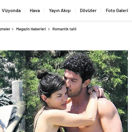
Vizyonda
Hava
Yayın Akışı
Dövizler
Foto Galeri
şmeler
Magazin Haberleri
Romantik tatil