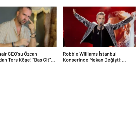
air CEO’su Özcan
Robbie Williams İstanbul
dan Ters Köşe! “Bas Git”
Konserinde Mekan Değişti:
k Kariyerine İlk Adımını
Heyecan Ataköy Marina’ya
Taşındı!