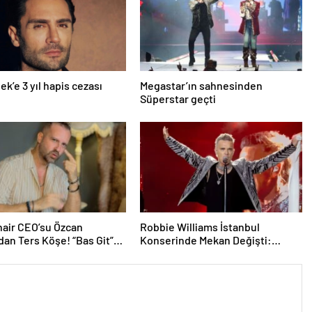
ek’e 3 yıl hapis cezası
Megastar’ın sahnesinden
Süperstar geçti
air CEO’su Özcan
Robbie Williams İstanbul
dan Ters Köşe! “Bas Git”
Konserinde Mekan Değişti:
k Kariyerine İlk Adımını
Heyecan Ataköy Marina’ya
Taşındı!