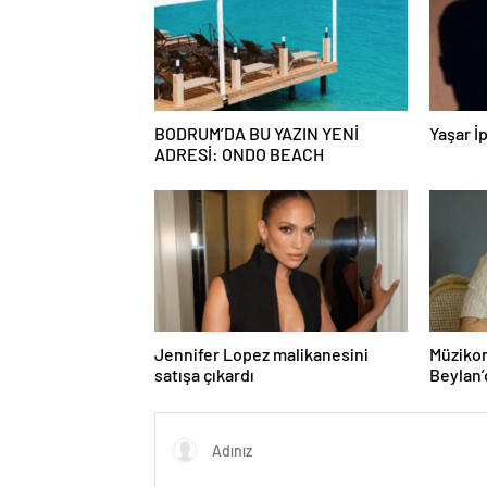
BODRUM’DA BU YAZIN YENİ
Yaşar İp
ADRESİ: ONDO BEACH
Jennifer Lopez malikanesini
Müzikon
satışa çıkardı
Beylan’
ile Müzi
Attı!