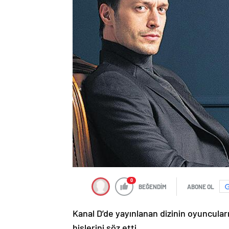
0
BEĞENDİM
ABONE OL
Kanal D’de yayınlanan dizinin oyuncular
hislerini söz etti.