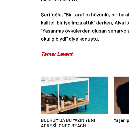
Şerifoğlu, “Bir tarafım hüzünlü, bir tar
kaliteli bir işe imza attık” derken, Alya i
“Yaşanmış öykülerden oluşan senaryolar 
okul gibiydi” diye konuştu.
Tamer Levent
BODRUM’DA BU YAZIN YENİ
Yaşar İp
ADRESİ: ONDO BEACH