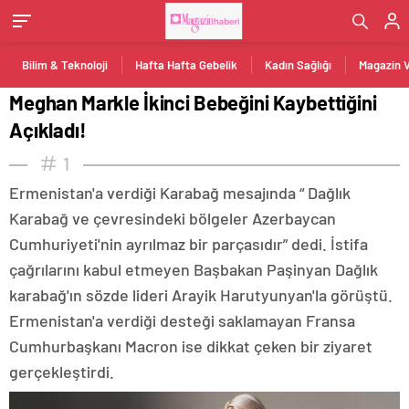
Bilim & Teknoloji
Hafta Hafta Gebelik
Kadın Sağlığı
Magazin 
Meghan Markle İkinci Bebeğini Kaybettiğini
Açıkladı!
1
Ermenistan'a verdiği Karabağ mesajında “ Dağlık
Karabağ ve çevresindeki bölgeler Azerbaycan
Cumhuriyeti'nin ayrılmaz bir parçasıdır” dedi. İstifa
çağrılarını kabul etmeyen Başbakan Paşinyan Dağlık
karabağ'ın sözde lideri Arayik Harutyunyan'la görüştü.
Ermenistan'a verdiği desteği saklamayan Fransa
Cumhurbaşkanı Macron ise dikkat çeken bir ziyaret
gerçekleştirdi.