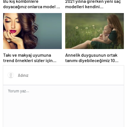
Bu kış kombinlere
2021 yılına girerken yeni saç
doyacağınız onlarca model ve
modelleri kendini
onlarca detay.
göstermeye başladı.
Takı ve makyaj uyumuna
Annelik duygusunun ortak
trend örnekleri sizler için
tanımı diyebileceğimiz 10
derledik.
başlık.