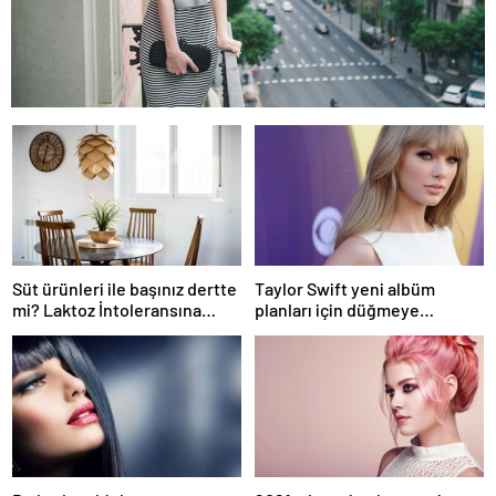
Süt ürünleri ile başınız dertte
Taylor Swift yeni albüm
mi? Laktoz İntoleransına
planları için düğmeye
sahip olabilirsiniz!
bastığını sosyal medyadan
duyurdu!