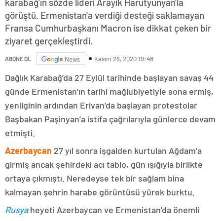
karabağ'ın sözde lideri Arayik Harutyunyan'la
görüştü. Ermenistan'a verdiği desteği saklamayan
Fransa Cumhurbaşkanı Macron ise dikkat çeken bir
ziyaret gerçekleştirdi.
Kasım 26, 2020 19:48
ABONE OL
News
Dağlık Karabağ’da 27 Eylül tarihinde başlayan savaş 44
günde Ermenistan’ın tarihi mağlubiyetiyle sona ermiş,
yenilginin ardından Erivan’da başlayan protestolar
Başbakan Paşinyan’a istifa çağrılarıyla günlerce devam
etmişti.
Azerbaycan
27 yıl sonra işgalden kurtulan Ağdam’a
girmiş ancak şehirdeki acı tablo, gün ışığıyla birlikte
ortaya çıkmıştı. Neredeyse tek bir sağlam bina
kalmayan şehrin harabe görüntüsü yürek burktu.
Rusya
heyeti Azerbaycan ve Ermenistan’da önemli