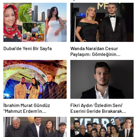
Dubai’de Yeni Bir Sayfa
Wanda Nara’dan Cesur
Paylaşım: Gömleğinin
Düğmelerini Kapatmayan
Pozuyla Gündemde
İbrahim Murat Gündüz
Fikri Aydın ‘Özledim Seni’
“Mahmut Erdem’in
Eserini Geride Bırakarak
Liderliğinde Şövalye Event
Yeni Single İçin Hazırlanıyor
Ankara Gece Hayatının Yeni
İkonu”