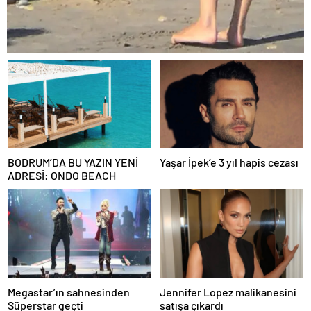
BODRUM’DA BU YAZIN YENİ
Yaşar İpek’e 3 yıl hapis cezası
ADRESİ: ONDO BEACH
Megastar’ın sahnesinden
Jennifer Lopez malikanesini
Süperstar geçti
satışa çıkardı