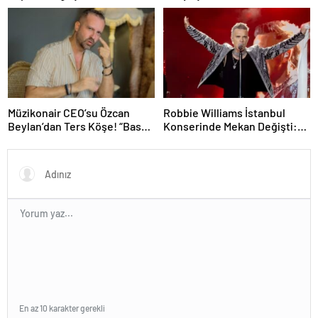
Müzikonair CEO’su Özcan
Robbie Williams İstanbul
Beylan’dan Ters Köşe! “Bas
Konserinde Mekan Değişti:
Git” ile Müzik Kariyerine İlk
Heyecan Ataköy Marina’ya
Adımını Attı!
Taşındı!
En az 10 karakter gerekli