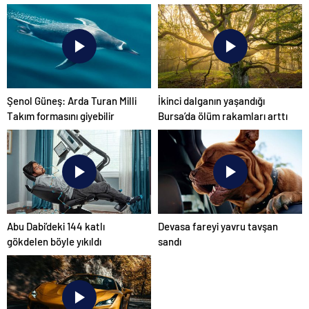
önemi var
ilk tepkisi!
Şenol Güneş: Arda Turan Milli
İkinci dalganın yaşandığı
Takım formasını giyebilir
Bursa’da ölüm rakamları arttı
Abu Dabi’deki 144 katlı
Devasa fareyi yavru tavşan
gökdelen böyle yıkıldı
sandı