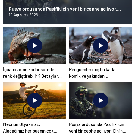
Rusya ordusunda Pasifik için yeni bir cephe açılıyor.
Çin’in ilk tepkisi!
10 Ağustos 2026
İguanalar ne kadar sürede
Penguenleri hiç bu kadar
renk değiştirebilir ? Detaylar
komik ve yakından
burada…
görmemiştiniz
Mecnun Otyakmaz:
Rusya ordusunda Pasifik için
Alacağımız her puanın çok
yeni bir cephe açılıyor. Çin’in