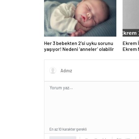
Her 3 bebekten 2’si uyku sorunu
Ekrem İ
yaşıyor! Nedeni ‘anneler’ olabilir
Ekrem 
Gelir?
En az 10 karakter gerekli