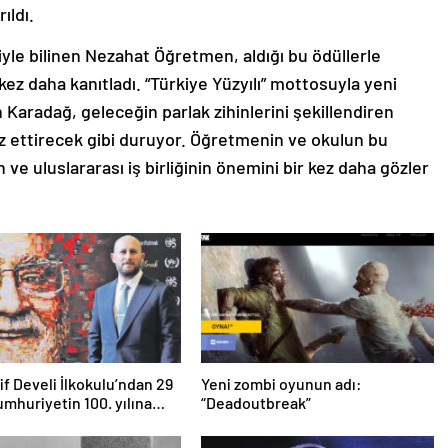
ıldı.
yle bilinen Nezahat Öğretmen, aldığı bu ödüllerle
 kez daha kanıtladı. “Türkiye Yüzyılı” mottosuyla yeni
n Karadağ, geleceğin parlak zihinlerini şekillendiren
z ettirecek gibi duruyor. Öğretmenin ve okulun bu
n ve uluslararası iş birliğinin önemini bir kez daha gözler
rif Develi İlkokulu’ndan 29
Yeni zombi oyunun adı:
mhuriyetin 100. yılına
“Deadoutbreak”
ırlık!