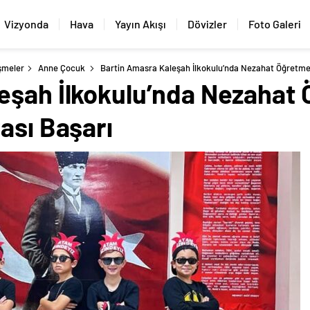
Vizyonda
Hava
Yayın Akışı
Dövizler
Foto Galeri
şmeler
Anne Çocuk
Bartin Amasra Kaleşah İlkokulu’nda Nezahat Öğretmen
eşah İlkokulu’nda Nezahat
ası Başarı