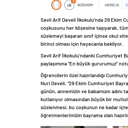
0
BEĞENDİM
ABONE OL
Sevil Arif Develi İlkokulu’nda 29 Ekim
coşkusunu her köşesine taşıyarak, tüm s
süslemeyi başaran sınıf içinse okul site
birinci olması için heyecanla bekliyor.
Sevil Arif İlkokulu’ndanki Cumhuriyet 
paylaşımına “En büyük gururumuz” not
Öğrencilerin özel hazırlandığı Cumhuriyet
Nuri Develi, “29 Ekim Cumhuriyet Bayram
günün, annemizin ve babamızın adını taş
kutlanıyor olmasından büyük bir mutlul
süslenmesi, bu coşkunun ne kadar içte
öğretmenlerimizin bayrama olan hazırlık