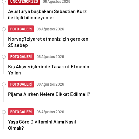
UNCATEGORİZED
08 Ağustos 2026
Avusturya başbakanı Sebastian Kurz
ile ilgili bilinmeyenler
FOTO GALERİ
08 Ağustos 2026
Norveç’i ziyaret etmeniz için gereken
25 sebep
FOTO GALERİ
08 Ağustos 2026
Kış Alışverişlerinde Tasarruf Etmenin
Yolları
FOTO GALERİ
08 Ağustos 2026
Pijama Alırken Nelere Dikkat Edilmeli?
FOTO GALERİ
08 Ağustos 2026
Yaşa Göre D Vitamini Alımı Nasıl
Olmalı?