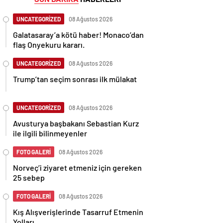
UNCATEGORİZED
08 Ağustos 2026
Galatasaray’a kötü haber! Monaco’dan
flaş Onyekuru kararı.
UNCATEGORİZED
08 Ağustos 2026
Trump’tan seçim sonrası ilk mülakat
UNCATEGORİZED
08 Ağustos 2026
Avusturya başbakanı Sebastian Kurz
ile ilgili bilinmeyenler
FOTO GALERİ
08 Ağustos 2026
Norveç’i ziyaret etmeniz için gereken
25 sebep
FOTO GALERİ
08 Ağustos 2026
Kış Alışverişlerinde Tasarruf Etmenin
Yolları