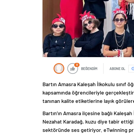
0
BEĞENDİM
ABONE OL
Bartın Amasra Kaleşah İlkokulu sınıf ö
kapsamında öğrencileriyle gerçekleştird
tanınan kalite etiketlerine layık görül
Bartın’ın Amasra ilçesine bağlı Kaleşah
Nezahat Karadağ, kuzu diye tabir ettiği ö
sektöründe ses getiriyor. eTwinning pr