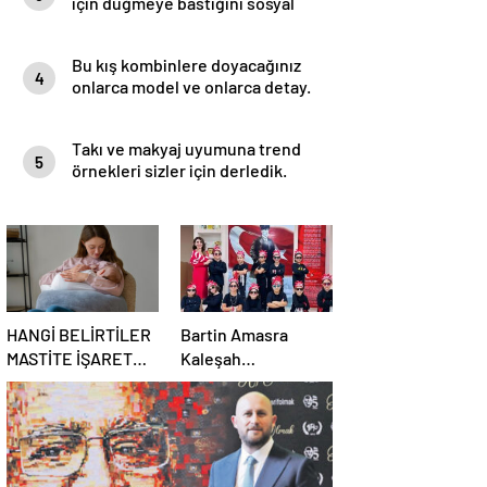
için düğmeye bastığını sosyal
medyadan duyurdu!
Bu kış kombinlere doyacağınız
4
onlarca model ve onlarca detay.
Takı ve makyaj uyumuna trend
5
örnekleri sizler için derledik.
HANGİ BELİRTİLER
Bartin Amasra
MASTİTE İŞARET
Kaleşah
EDİYOR?
İlkokulu’nda
Nezahat
Öğretmen’den
Eğitimde
Uluslararası Başarı