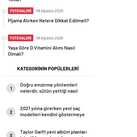
FOTO GALERİ
08 Ağustos 2026
Pijama Alırken Nelere Dikkat Edilmeli?
FOTO GALERİ
08 Ağustos 2026
Yaşa Göre D Vitamini Alımı Nasıl
Olmalı?
KATEGORİNİN POPÜLERLERİ
Doğru emzirme yöntemleri
1
nelerdir, sütün yettiği nasıl
anlaşılır?
2021 yılına girerken yeni saç
2
modelleri kendini göstermeye
başladı.
Taylor Swift yeni albüm planları
3