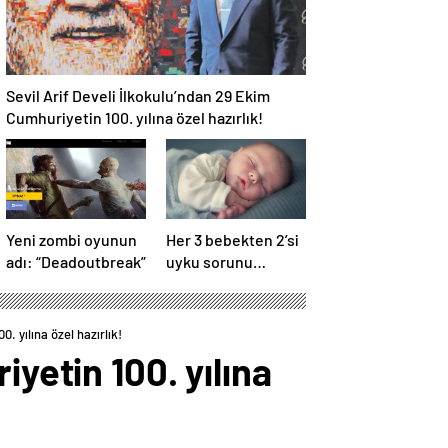
Sevil Arif Develi İlkokulu’ndan 29 Ekim
Cumhuriyetin 100. yılına özel hazırlık!
Yeni zombi oyunun
Her 3 bebekten 2’si
adı: “Deadoutbreak”
uyku sorunu
yaşıyor! Nedeni
‘anneler’ olabilir
. yılına özel hazırlık!
yetin 100. yılına