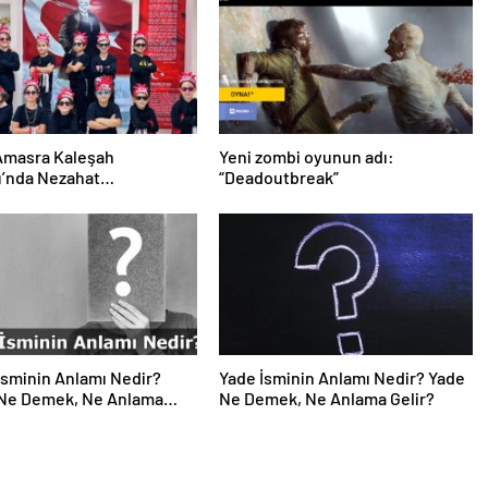
Amasra Kaleşah
Yeni zombi oyunun adı:
u’nda Nezahat
“Deadoutbreak”
en’den Eğitimde
arası Başarı
sminin Anlamı Nedir?
Yade İsminin Anlamı Nedir? Yade
Ne Demek, Ne Anlama
Ne Demek, Ne Anlama Gelir?